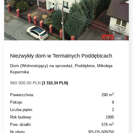
Niezwykły dom w Termalnych Poddębicach
Dom (Wolnostojący) na sprzedaż, Poddębice, Mikołaja
Kopernika
960 000,00 PLN
(3 310,34 PLN)
2
Powierzchnia:
290 m
Pokoje:
9
Liczba pięter:
2
Rok budowy:
1995
2
Pow. działki:
576 m
Nr oferty:
RS-DS-500250