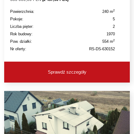
2
Powierzchnia:
240 m
Pokoje:
5
Liczba pięter:
2
Rok budowy:
1970
2
Pow. działki:
554 m
Nr oferty:
RS-DS-630152
Sprawdź szczegóły