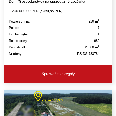
Dom (Gospodarstwo) na sprzedaż, Brzozówka
1 200 000,00 PLN
(5 454,55 PLN)
2
Powierzchnia:
220 m
Pokoje:
7
Liczba pięter:
1
Rok budowy:
1980
2
Pow. działki:
34 000 m
Nr oferty:
RS-DS-733784
Sprawdź szczegóły