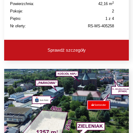
2
Powierzchnia:
42,16 m
Pokoje:
2
Piętro:
1 z 4
Nr oferty:
RS-MS-405258
Sprawdź szczegóły