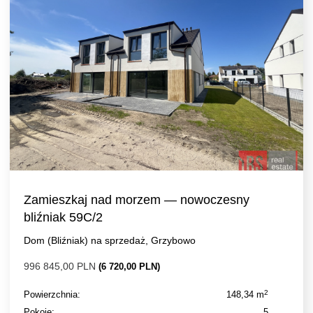
Zamieszkaj nad morzem — nowoczesny
bliźniak 59C/2
Dom (Bliźniak) na sprzedaż, Grzybowo
996 845,00 PLN
(6 720,00 PLN)
2
Powierzchnia:
148,34 m
Pokoje:
5