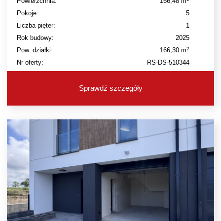
Powierzchnia:
166,48 m
Pokoje:
5
Liczba pięter:
1
Rok budowy:
2025
2
Pow. działki:
166,30 m
Nr oferty:
RS-DS-510344
Sprawdź szczegóły