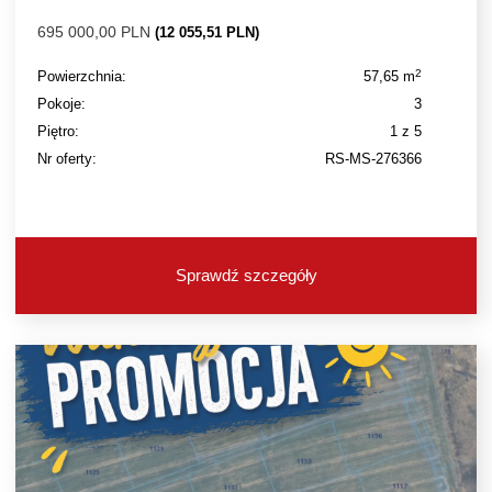
695 000,00 PLN
(12 055,51 PLN)
2
Powierzchnia:
57,65 m
Pokoje:
3
Piętro:
1 z 5
Nr oferty:
RS-MS-276366
Sprawdź szczegóły