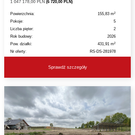
1 047 178,00 PLN
(6 720,00 PLN)
2
Powierzchnia:
155,83 m
Pokoje:
5
Liczba pięter:
2
Rok budowy:
2026
2
Pow. działki:
431,91 m
Nr oferty:
RS-DS-281978
Sprawdź szczegóły