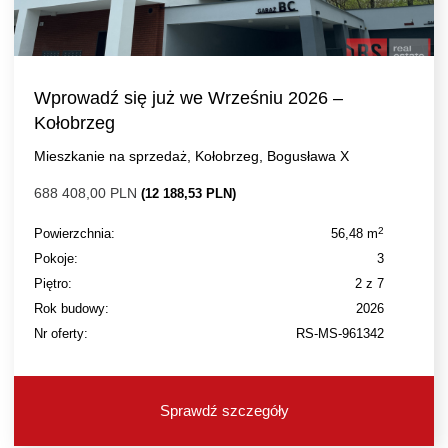
Wprowadź się już we Wrześniu 2026 –
Kołobrzeg
Mieszkanie na sprzedaż, Kołobrzeg, Bogusława X
688 408,00 PLN
(12 188,53 PLN)
2
Powierzchnia:
56,48 m
Pokoje:
3
Piętro:
2 z 7
Rok budowy:
2026
Nr oferty:
RS-MS-961342
Sprawdź szczegóły