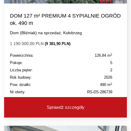
DOM 127 m² PREMIUM 4 SYPIALNIE OGRÓD
ok. 490 m
Dom (Bliźniak) na sprzedaż, Kołobrzeg
1 190 000,00 PLN
(9 381,90 PLN)
2
Powierzchnia:
126,84 m
Pokoje:
5
Liczba pięter:
2
Rok budowy:
2026
2
Pow. działki:
490 m
Nr oferty:
RS-DS-286739
Sprawdź szczegóły