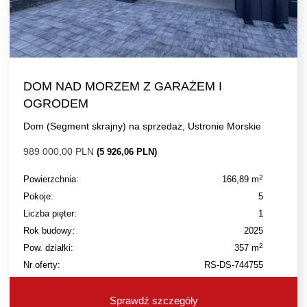
DOM NAD MORZEM Z GARAŻEM I
OGRODEM
Dom (Segment skrajny) na sprzedaż, Ustronie Morskie
989 000,00 PLN
(5 926,06 PLN)
2
Powierzchnia:
166,89 m
Pokoje:
5
Liczba pięter:
1
Rok budowy:
2025
2
Pow. działki:
357 m
Nr oferty:
RS-DS-744755
Sprawdź szczegóły