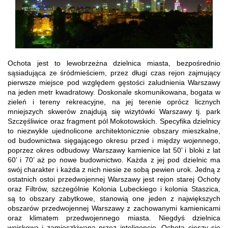
Ochota jest to lewobrzeżna dzielnica miasta, bezpośrednio
sąsiadująca ze śródmieściem, przez długi czas rejon zajmujący
pierwsze miejsce pod względem gęstości zaludnienia Warszawy
na jeden metr kwadratowy. Doskonale skomunikowana, bogata w
zieleń i tereny rekreacyjne, na jej terenie oprócz licznych
mniejszych skwerów znajdują się wizytówki Warszawy tj. park
Szczęśliwice oraz fragment pól Mokotowskich. Specyfika dzielnicy
to niezwykle ujednolicone architektonicznie obszary mieszkalne,
od budownictwa sięgającego okresu przed i między wojennego,
poprzez okres odbudowy Warszawy kamienice lat 50’ i bloki z lat
60’ i 70’ aż po nowe budownictwo. Każda z jej pod dzielnic ma
swój charakter i każda z nich niesie ze sobą pewien urok. Jedną z
ostatnich ostoi przedwojennej Warszawy jest rejon starej Ochoty
oraz Filtrów, szczególnie Kolonia Lubeckiego i kolonia Staszica,
są to obszary zabytkowe, stanowią one jeden z największych
obszarów przedwojennej Warszawy z zachowanymi kamienicami
oraz klimatem przedwojennego miasta. Niegdyś dzielnica
wojskowa i zamieszkiwana przez inteligencje. Ochota cieszy się