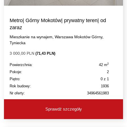
Metro| Górny Mokotów| prywatny teren| od
zaraz
Mieszkanie na wynajem, Warszawa Mokotów Górny,
Tyniecka
3 000,00 PLN
(71,43 PLN)
2
Powierzchnia:
42 m
Pokoje:
2
Piętro:
0 z 1
Rok budowy:
1936
Nr oferty:
34964561983
Sprawdź szczegóły