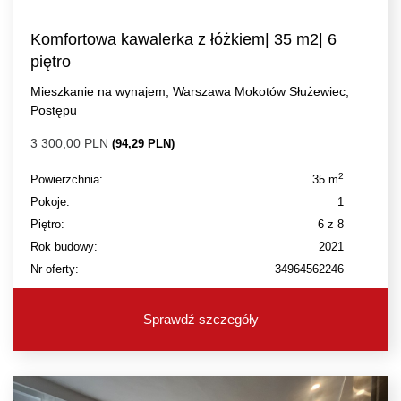
Komfortowa kawalerka z łóżkiem| 35 m2| 6
piętro
Mieszkanie na wynajem, Warszawa Mokotów Służewiec,
Postępu
3 300,00 PLN
(94,29 PLN)
2
Powierzchnia:
35 m
Pokoje:
1
Piętro:
6 z 8
Rok budowy:
2021
Nr oferty:
34964562246
Sprawdź szczegóły