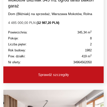
Mokotów Bliźniak 345 m2 ogród taras balkon
garaż
Dom (Bliźniak) na sprzedaż, Warszawa Mokotów, Rolna
4 485 000,00 PLN
(12 987,20 PLN)
2
Powierzchnia:
345,34 m
Pokoje:
8
Liczba pięter:
2
Rok budowy:
1982
2
Pow. działki:
419 m
Nr oferty:
34964562050
Sprawdź szczegóły