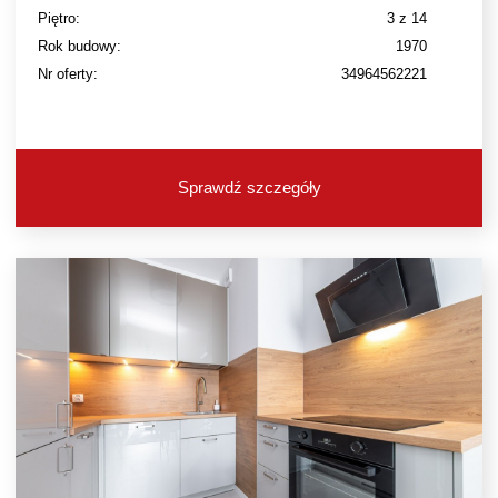
Piętro:
3 z 14
Rok budowy:
1970
Nr oferty:
34964562221
Sprawdź szczegóły