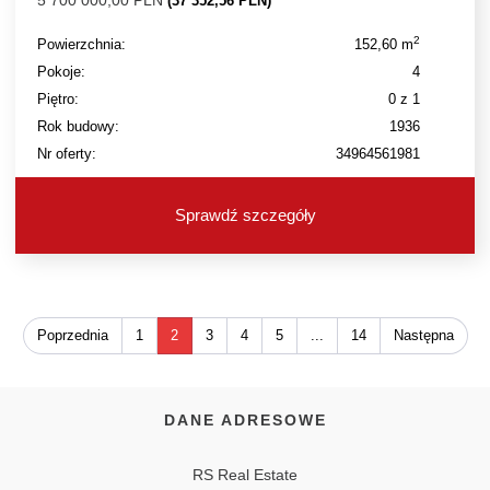
5 700 000,00 PLN
(37 352,56 PLN)
2
Powierzchnia:
152,60 m
Pokoje:
4
Piętro:
0 z 1
Rok budowy:
1936
Nr oferty:
34964561981
Sprawdź szczegóły
Poprzednia
1
2
3
4
5
...
14
Następna
DANE ADRESOWE
RS Real Estate