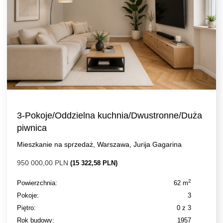
3-Pokoje/Oddzielna kuchnia/Dwustronne/Duża
piwnica
Mieszkanie na sprzedaż, Warszawa, Jurija Gagarina
950 000,00 PLN
(15 322,58 PLN)
2
Powierzchnia:
62 m
Pokoje:
3
Piętro:
0 z 3
Rok budowy:
1957