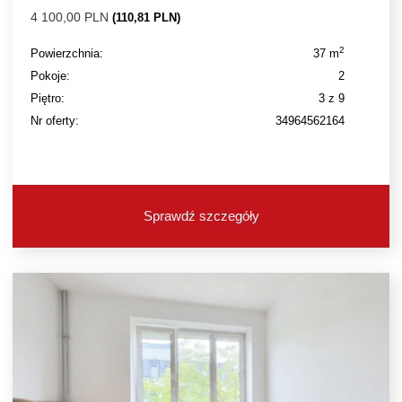
4 100,00 PLN
(110,81 PLN)
2
Powierzchnia:
37 m
Pokoje:
2
Piętro:
3 z 9
Nr oferty:
34964562164
Sprawdź szczegóły