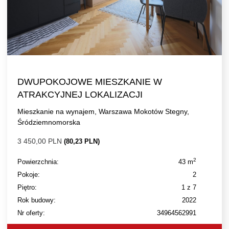
DWUPOKOJOWE MIESZKANIE W
ATRAKCYJNEJ LOKALIZACJI
Mieszkanie na wynajem, Warszawa Mokotów Stegny,
Śródziemnomorska
3 450,00 PLN
(80,23 PLN)
2
Powierzchnia:
43 m
Pokoje:
2
Piętro:
1 z 7
Rok budowy:
2022
Nr oferty:
34964562991