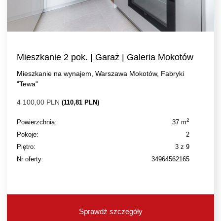
Mieszkanie 2 pok. | Garaż | Galeria Mokotów
Mieszkanie na wynajem, Warszawa Mokotów, Fabryki
"Tewa"
4 100,00 PLN
(110,81 PLN)
2
Powierzchnia:
37 m
Pokoje:
2
Piętro:
3 z 9
Nr oferty:
34964562165
Sprawdź szczegóły