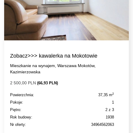
Zobacz>>> kawalerka na Mokotowie
Mieszkanie na wynajem, Warszawa Mokotów,
Kazimierzowska
2 500,00 PLN
(66,93 PLN)
2
Powierzchnia:
37,35 m
Pokoje:
1
Piętro:
2 z 3
Rok budowy:
1938
Nr oferty:
34964562063