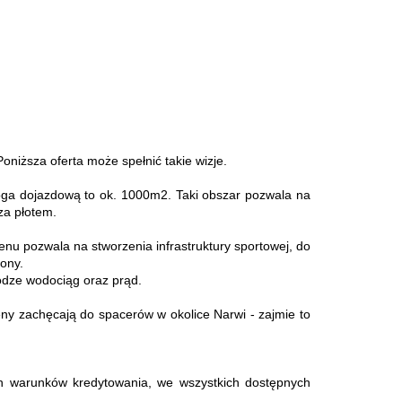
Poniższa oferta może spełnić takie wizje.
oga dojazdową to ok. 1000m2. Taki obszar pozwala na
za płotem.
u pozwala na stworzenia infrastruktury sportowej, do
ony.
rodze wodociąg oraz prąd.
reny zachęcają do spacerów w okolice Narwi - zajmie to
ych warunków kredytowania, we wszystkich dostępnych