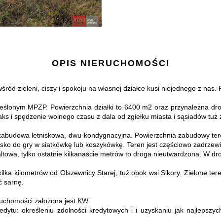
OPIS NIERUCHOMOŚCI
wśród zieleni, ciszy i spokoju na własnej działce kusi niejednego z nas. 
reślonym MPZP. Powierzchnia działki to 6400 m2 oraz przynależna dr
ks i spędzenie wolnego czasu z dala od zgiełku miasta i sąsiadów tuż 
zabudowa letniskowa, dwu-kondygnacyjna. Powierzchnia zabudowy teren
sko do gry w siatkówkę lub koszykówkę. Teren jest częściowo zadrzewi
altowa, tylko ostatnie kilkanaście metrów to droga nieutwardzona. W d
lka kilometrów od Olszewnicy Starej, tuż obok wsi Sikory. Zielone te
ć sarnę.
eruchomości założona jest KW.
dytu: określeniu zdolności kredytowych i i uzyskaniu jak najlepsz