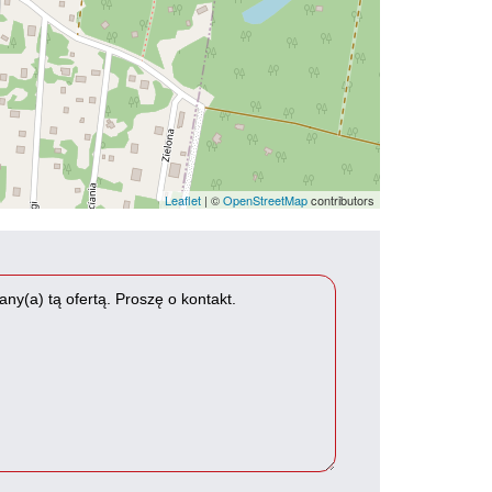
Leaflet
| ©
OpenStreetMap
contributors