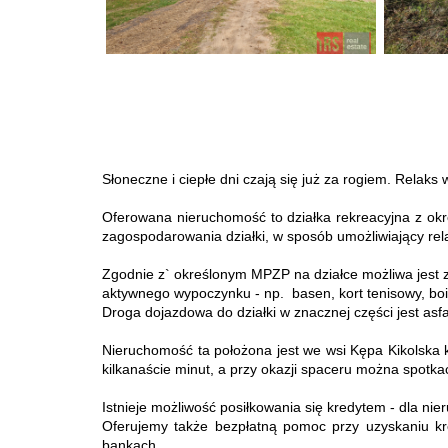
Słoneczne i ciepłe dni czają się już za rogiem. Relaks 
Oferowana nieruchomość to działka rekreacyjna z ok
zagospodarowania działki, w sposób umożliwiający rela
Zgodnie z` określonym MPZP na działce możliwa jest 
aktywnego wypoczynku - np. basen, kort tenisowy, boi
Droga dojazdowa do działki w znacznej części jest asf
Nieruchomość ta położona jest we wsi Kępa Kikolska ki
kilkanaście minut, a przy okazji spaceru można spotka
Istnieje możliwość posiłkowania się kredytem - dla ni
Oferujemy także bezpłatną pomoc przy uzyskaniu kre
bankach.