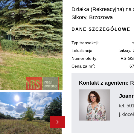
Działka (Rekreacyjna) na 
Sikory, Brzozowa
DANE SZCZEGÓŁOWE
Typ transakcji:
Lokalizacja:
Sikory,
Numer oferty:
RS-GS
2
Cena za m
:
67
Kontakt z agentem:
R
Joann
tel. 5
j.kloc