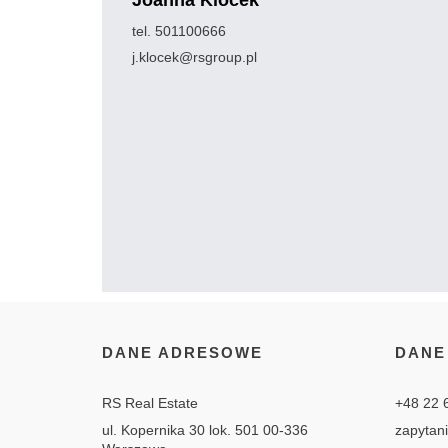
Joanna Klocek
tel. 501100666
j.klocek@rsgroup.pl
DANE ADRESOWE
DANE
RS Real Estate
+48 22 
ul. Kopernika 30 lok. 501 00-336
zapytan