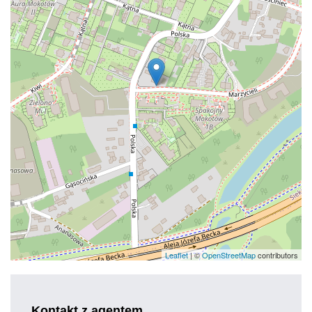
Leaflet
| ©
OpenStreetMap
contributors
Kontakt z agentem