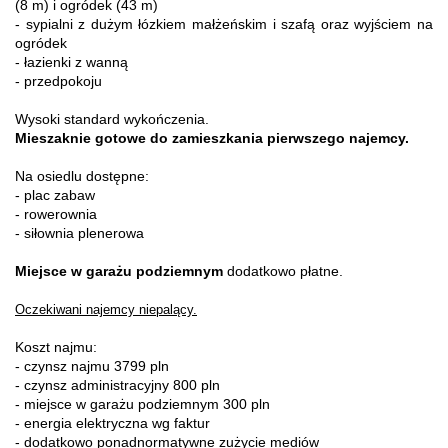
(8 m) i ogródek (43 m)
- sypialni z dużym łózkiem małżeńskim i szafą oraz wyjściem na
ogródek
- łazienki z wanną
- przedpokoju
Wysoki standard wykończenia.
Mieszaknie gotowe do zamieszkania pierwszego najemcy.
Na osiedlu dostępne:
- plac zabaw
- rowerownia
- siłownia plenerowa
Miejsce w garażu podziemnym
dodatkowo płatne.
Oczekiwani najemcy niepalący.
Koszt najmu:
- czynsz najmu 3799 pln
- czynsz administracyjny 800 pln
- miejsce w garażu podziemnym 300 pln
- energia elektryczna wg faktur
- dodatkowo ponadnormatywne zużycie mediów