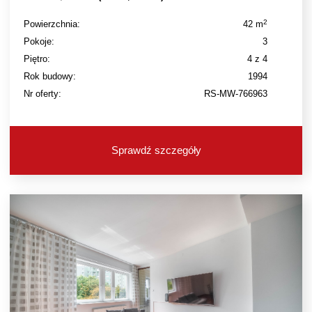
2
Powierzchnia:
42 m
Pokoje:
3
Piętro:
4 z 4
Rok budowy:
1994
Nr oferty:
RS-MW-766963
Sprawdź szczegóły