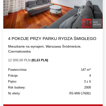
4 POKOJE PRZY PARKU RYDZA ŚMIGŁEGO
Mieszkanie na wynajem, Warszawa Śródmieście,
Czerniakowska
12 000,00 PLN
(81,63 PLN)
2
Powierzchnia:
147 m
Pokoje:
4
Piętro:
3 z 6
Rok budowy:
2008
Nr oferty:
RS-MW-176061